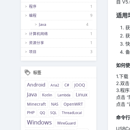
自 V
程序
1
适用
编程
9
Java
4
获
计算机网络
1
获
资源分享
1
快
备
项目
3
如何使
标签
1.下载
2.双击 
Android
JOOQ
Aria2
C#
3.程
Java
Linux
Kotlin
Lambda
点击 “
OpenWRT
点击 
Minecraft
NAS
PHP
QQ
SQL
ThreadLocal
命令行
Windows
WireGuard
USBCop