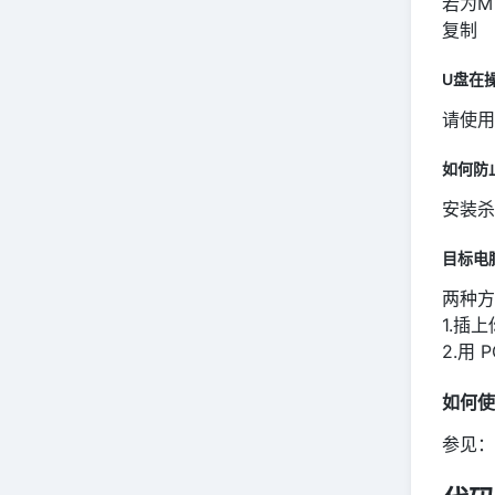
若为M
复制
U盘在
请使用
如何防
安装杀
目标电
两种方
1.插
2.用
如何使
参见：