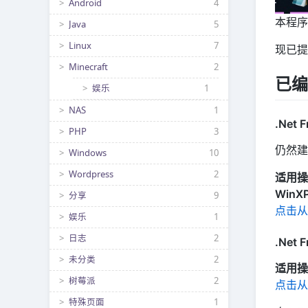
Android
4
本程序
Java
5
Linux
7
现已提
Minecraft
2
已编
娱乐
1
NAS
1
.Net
PHP
3
仍然建
Windows
10
Wordpress
2
适用操
Win
分享
9
点击从
娱乐
1
日志
2
.Net
未分类
2
适用操
树莓派
2
点击从
特殊页面
1