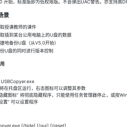
5.0 开始，标准版即为低权限版。不会弹出UAC警告。亦支持高D
场景
取授课教师的课件
取插到某台公用电脑上的U盘的数据
捷地备份U盘（从V5.0开始）
份U盘的同时进行版本控制
用
USBCopyer.exe
序将在托盘区运行，右击图标可以调整其参数
隐藏图标” 将彻底隐藏程序，只能使用任务管理器停止，或按Win+R输入task
“设置” 可以设置程序
yer.exe [/hide] [/gui] [/reset]