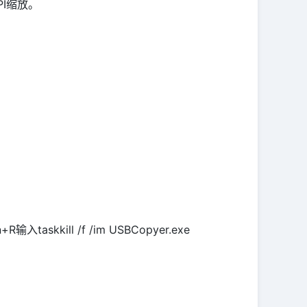
PI缩放。
kill /f /im USBCopyer.exe