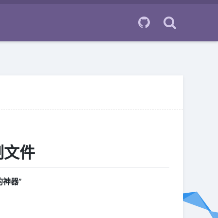
制文件
神器”