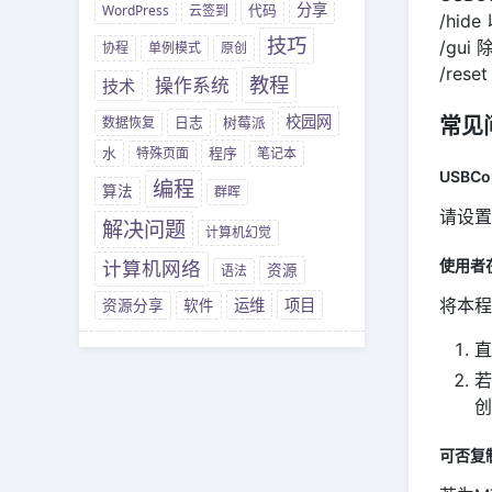
分享
WordPress
云签到
代码
/hi
技巧
/gu
协程
单例模式
原创
/re
教程
操作系统
技术
校园网
数据恢复
日志
树莓派
常见
水
特殊页面
程序
笔记本
USBC
编程
算法
群晖
请设置
解决问题
计算机幻觉
计算机网络
使用者
资源
语法
运维
项目
将本程
资源分享
软件
直
若
创
可否复