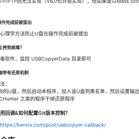
TP/PTP则无法实现（V6.0也许会实现），但如果是以Mass S
操作完成前被拔出
心理学方法防止U盘在操作完成前被拔出
止拷到病毒？
毒软件，监控 USBCopyerData 目录即可
脑带有还原机制
法：
上你的U盘，然后启动本程序，加入该U盘到黑名单，然后设置输
 PCHunter 之类的程序干掉还原程序
用回调&如何配置Git版本控制？
https://kenvix.com/post/usbcopyer-callback/