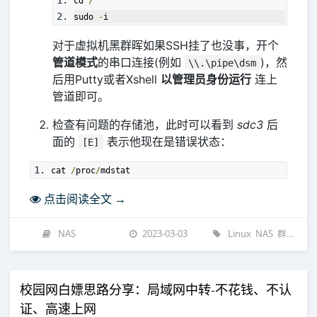
cd 
/
sudo 
-
i
对于虚拟机黑群晖如果SSH挂了也没事，开个
管道模式
的串口连接(例如
)，然
\\.\pipe\dsm
后用Putty或者Xshell
以管理员身份运行
连上
管道即可。
检查有问题的存储池，此时可以看到
sdc3
后
面的
表示他现在是错误状态：
[E]
cat 
/
proc
/
mdstat
点击阅读全文 →
NAS
2023-03-03
Linux
NAS
群晖
解
校园网白嫖思路分享：局域网中转-不花钱、不认
证、高速上网