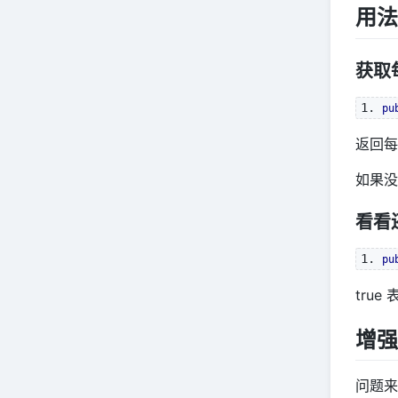
用法
获取每
pu
返回每
如果
看看还
pu
tru
增强 
问题来