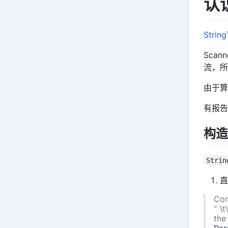
认识
String
Sca
流，所
由于算
有报告
构造
Strin
直
Con
“ \
the
Par