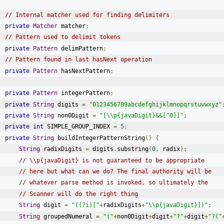
// Internal matcher used for finding delimiters
private
Matcher
 matcher
;
// Pattern used to delimit tokens
private
Pattern
 delimPattern
;
// Pattern found in last hasNext operation
private
Pattern
 hasNextPattern
;
private
Pattern
 integerPattern
;
private
String
 digits 
=
"0123456789abcdefghijklmnopqrstuvwxyz"
private
String
 non0Digit 
=
"[\\p{javaDigit}&&[^0]]"
;
private
int
 SIMPLE_GROUP_INDEX 
=
5
;
private
String
 buildIntegerPatternString
()
{
String
 radixDigits 
=
 digits
.
substring
(
0
,
 radix
);
// \\p{javaDigit} is not guaranteed to be appropriate
// here but what can we do? The final authority will be
// whatever parse method is invoked, so ultimately the
// Scanner will do the right thing
String
 digit 
=
"((?i)["
+
radixDigits
+
"\\p{javaDigit}])"
;
String
 groupedNumeral 
=
"("
+
non0Digit
+
digit
+
"?"
+
digit
+
"?("