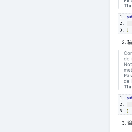
Thr
pu
}
输
Con
del
Not
met
Par
del
Thr
pu
}
输