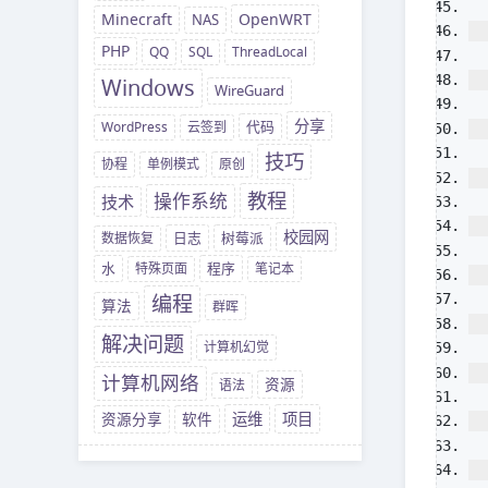
OpenWRT
Minecraft
NAS
PHP
QQ
SQL
ThreadLocal
Windows
WireGuard
分享
WordPress
云签到
代码
技巧
协程
单例模式
原创
教程
操作系统
技术
校园网
数据恢复
日志
树莓派
水
特殊页面
程序
笔记本
编程
算法
群晖
解决问题
计算机幻觉
计算机网络
资源
语法
运维
项目
资源分享
软件