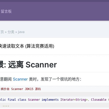
留言板
首页
» 分类 »
Java
a 快速读取文本 (算法竞赛适用)
: 远离 Scanner
无意翻阅
Scanner
类时，发现了一个很坑的地方：
 摘抄自 Scanner JDK15 源码
blic
final
class
Scanner
implements
Iterator
<
String
>,
Closeable
....