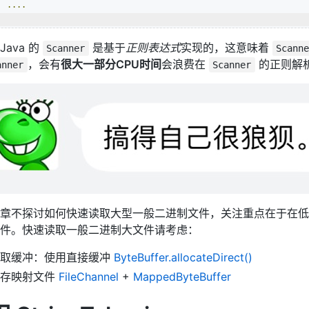
....
Java 的
是基于
正则表达式
实现的，这意味着
Scanner
Scann
，会有
很大一部分CPU时间
会浪费在
的正则解
anner
Scanner
章不探讨如何快速读取大型一般二进制文件，关注重点在于在低 J
件。快速读取一般二进制大文件请考虑：
读取缓冲：使用直接缓冲
ByteBuffer.allocateDirect()
内存映射文件
FileChannel
+
MappedByteBuffer