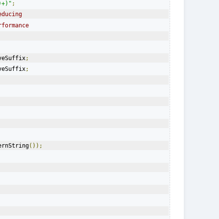
)+)"
;
educing
rformance
veSuffix
;
veSuffix
;
ernString
());