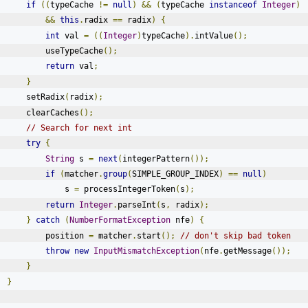
if
((
typeCache 
!=
null
)
&&
(
typeCache 
instanceof
Integer
)
&&
this
.
radix 
==
 radix
)
{
int
 val 
=
((
Integer
)
typeCache
).
intValue
();
            useTypeCache
();
return
 val
;
}
        setRadix
(
radix
);
        clearCaches
();
// Search for next int
try
{
String
 s 
=
next
(
integerPattern
());
if
(
matcher
.
group
(
SIMPLE_GROUP_INDEX
)
==
null
)
                s 
=
 processIntegerToken
(
s
);
return
Integer
.
parseInt
(
s
,
 radix
);
}
catch
(
NumberFormatException
 nfe
)
{
            position 
=
 matcher
.
start
();
// don't skip bad token
throw
new
InputMismatchException
(
nfe
.
getMessage
());
}
}