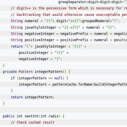
                                groupSeparator
+
digit
+
digit
+
digit
+
"
// digit++ is the possessive form which is necessary for r
// backtracking that would otherwise cause unacceptable pe
String
 numeral 
=
"(("
+
 digit
+
"++)|"
+
groupedNumeral
+
")"
;
String
 javaStyleInteger 
=
"([-+]?("
+
 numeral 
+
"))"
;
String
 negativeInteger 
=
 negativePrefix 
+
 numeral 
+
 negati
String
 positiveInteger 
=
 positivePrefix 
+
 numeral 
+
 positi
return
"("
+
 javaStyleInteger 
+
")|("
+
            positiveInteger 
+
")|("
+
            negativeInteger 
+
")"
;
}
private
Pattern
 integerPattern
()
{
if
(
integerPattern 
==
null
)
{
            integerPattern 
=
 patternCache
.
forName
(
buildIntegerPatt
}
return
 integerPattern
;
}
public
int
 nextInt
(
int
 radix
)
{
// Check cached result