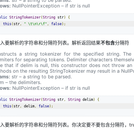
ows:
NullPointerException – if str is null
blic
StringTokenizer
(
String
 str
)
{
this
(
str
,
" \t\n\r\f"
,
false
);
入要解析的字符串和分隔符列表。解析返回结果
不包含
分隔符
structs a string tokenizer for the specified string. Th
imiters for separating tokens. Delimiter characters themselv
e that if delim is null, this constructor does not throw a
hods on the resulting StringTokenizer may result in a NullP
ams:
str – a string to be parsed.
im – the delimiters.
ows:
NullPointerException – if str is null
blic
StringTokenizer
(
String
 str
,
String
 delim
)
{
this
(
str
,
 delim
,
false
);
入要解析的字符串和分隔符列表。你决定要不要包含分隔符，tru