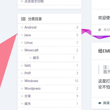
点击显示归档
欢迎使
分类目录
Android
4
未分
Java
5
Linux
7
给EM
Minecraft
2
娱乐
1
NAS
1
注：
我
PHP
3
这是打
Windows
10
论不怕
Wordpress
2
分享
9
阅读
娱乐
1