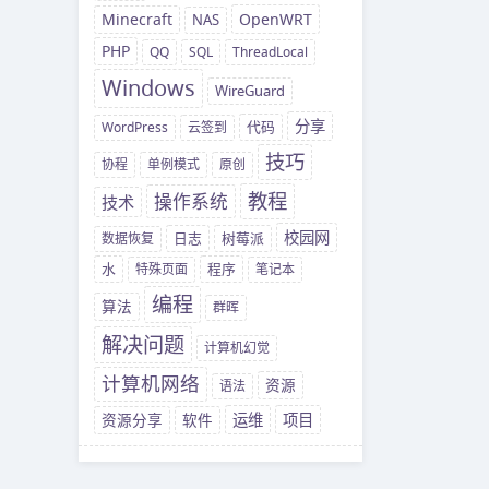
OpenWRT
Minecraft
NAS
PHP
QQ
SQL
ThreadLocal
Windows
WireGuard
分享
WordPress
云签到
代码
技巧
协程
单例模式
原创
教程
操作系统
技术
校园网
数据恢复
日志
树莓派
水
特殊页面
程序
笔记本
编程
算法
群晖
解决问题
计算机幻觉
计算机网络
资源
语法
运维
项目
资源分享
软件