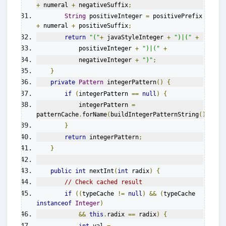
+
 numeral 
+
 negativeSuffix
;
String
 positiveInteger 
=
 positivePrefix 
+
 numeral 
+
 positiveSuffix
;
return
"("
+
 javaStyleInteger 
+
")|("
+
            positiveInteger 
+
")|("
+
            negativeInteger 
+
")"
;
}
private
Pattern
 integerPattern
()
{
if
(
integerPattern 
==
null
)
{
            integerPattern 
=
patternCache
.
forName
(
buildIntegerPatternString
());
}
return
 integerPattern
;
}
public
int
 nextInt
(
int
 radix
)
{
// Check cached result
if
((
typeCache 
!=
null
)
&&
(
typeCache 
instanceof
Integer
)
&&
this
.
radix 
==
 radix
)
{
int
 val 
=