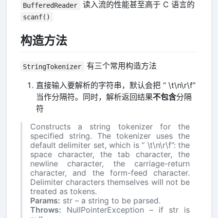
读入流的性能甚至高于 C 语言的
BufferedReader
scanf()
构造方法
有三个常用构造方法
StringTokenizer
直接输入要解析的字符串，默认会把 “ \t\n\r\f”
当作分隔符。同时，解析返回结果
不包含
分隔
符
Constructs a string tokenizer for the
specified string. The tokenizer uses the
default delimiter set, which is “ \t\n\r\f”: the
space character, the tab character, the
newline character, the carriage-return
character, and the form-feed character.
Delimiter characters themselves will not be
treated as tokens.
Params:
str – a string to be parsed.
Throws:
NullPointerException – if str is