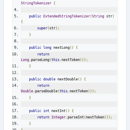
StringTokenizer
{
public
ExtendedStringTokenizer
(
String
 str
)
{
super
(
str
);
}
public
long
 nextLong
()
{
return
Long
.
parseLong
(
this
.
nextToken
());
}
public
double
 nextDouble
()
{
return
Double
.
parseDouble
(
this
.
nextToken
());
}
public
int
 nextInt
()
{
return
Integer
.
parseInt
(
nextToken
());
}