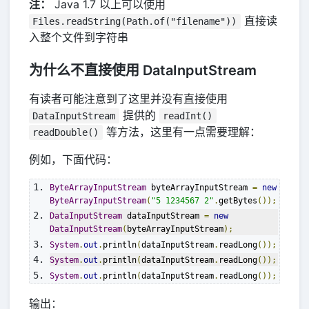
注：
Java 1.7 以上可以使用
直接读
Files.readString(Path.of("filename"))
入整个文件到字符串
为什么不直接使用 DataInputStream
有读者可能注意到了这里并没有直接使用
提供的
DataInputStream
readInt()
等方法，这里有一点需要理解：
readDouble()
例如，下面代码：
ByteArrayInputStream
 byteArrayInputStream 
=
new
ByteArrayInputStream
(
"5 1234567 2"
.
getBytes
());
DataInputStream
 dataInputStream 
=
new
DataInputStream
(
byteArrayInputStream
);
System
.
out
.
println
(
dataInputStream
.
readLong
());
System
.
out
.
println
(
dataInputStream
.
readLong
());
System
.
out
.
println
(
dataInputStream
.
readLong
());
输出：