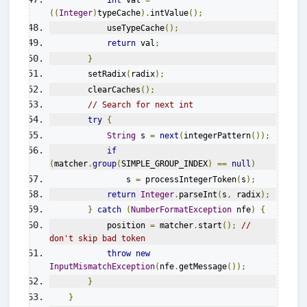
((
Integer
)
typeCache
).
intValue
();
            useTypeCache
();
return
 val
;
}
        setRadix
(
radix
);
        clearCaches
();
// Search for next int
try
{
String
 s 
=
next
(
integerPattern
());
if
(
matcher
.
group
(
SIMPLE_GROUP_INDEX
)
==
null
)
                s 
=
 processIntegerToken
(
s
);
return
Integer
.
parseInt
(
s
,
 radix
);
}
catch
(
NumberFormatException
 nfe
)
{
            position 
=
 matcher
.
start
();
// 
don't skip bad token
throw
new
InputMismatchException
(
nfe
.
getMessage
());
}
}