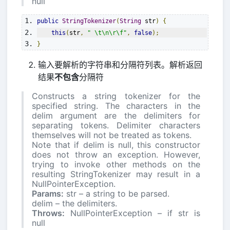
null
public
StringTokenizer
(
String
 str
)
{
this
(
str
,
" \t\n\r\f"
,
false
);
}
输入要解析的字符串和分隔符列表。解析返回
结果
不包含
分隔符
Constructs a string tokenizer for the
specified string. The characters in the
delim argument are the delimiters for
separating tokens. Delimiter characters
themselves will not be treated as tokens.
Note that if delim is null, this constructor
does not throw an exception. However,
trying to invoke other methods on the
resulting StringTokenizer may result in a
NullPointerException.
Params:
str – a string to be parsed.
delim – the delimiters.
Throws:
NullPointerException – if str is
null