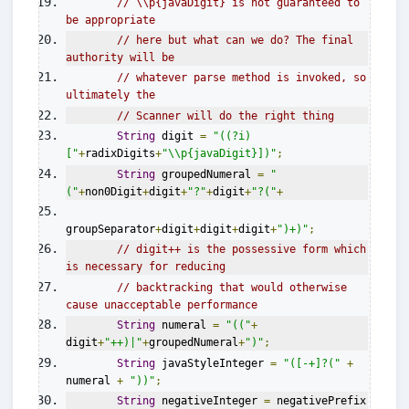
// \\p{javaDigit} is not guaranteed to 
be appropriate
// here but what can we do? The final 
authority will be
// whatever parse method is invoked, so 
ultimately the
// Scanner will do the right thing
String
 digit 
=
"((?i)
["
+
radixDigits
+
"\\p{javaDigit}])"
;
String
 groupedNumeral 
=
"
("
+
non0Digit
+
digit
+
"?"
+
digit
+
"?("
+
groupSeparator
+
digit
+
digit
+
digit
+
")+)"
;
// digit++ is the possessive form which 
is necessary for reducing
// backtracking that would otherwise 
cause unacceptable performance
String
 numeral 
=
"(("
+
digit
+
"++)|"
+
groupedNumeral
+
")"
;
String
 javaStyleInteger 
=
"([-+]?("
+
numeral 
+
"))"
;
String
 negativeInteger 
=
 negativePrefix 