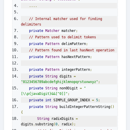
....
// Internal matcher used for finding 
delimiters
private
Matcher
 matcher
;
// Pattern used to delimit tokens
private
Pattern
 delimPattern
;
// Pattern found in last hasNext operation
private
Pattern
 hasNextPattern
;
private
Pattern
 integerPattern
;
private
String
 digits 
=
"0123456789abcdefghijklmnopqrstuvwxyz"
;
private
String
 non0Digit 
=
"
[\\p{javaDigit}&&[^0]]"
;
private
int
 SIMPLE_GROUP_INDEX 
=
5
;
private
String
 buildIntegerPatternString
()
{
String
 radixDigits 
=
digits
.
substring
(
0
,
 radix
);