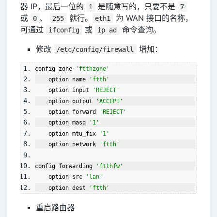
器 IP，最后一位的
是随意写的，只要不是
1
7
或
、
就行。
为 WAN 接口的名称，
0
255
eth1
可通过
或
命令查询。
ifconfig
ip ad
修改
增加：
/etc/config/firewall
config zone 
'ftthzone'
    option name 
'ftth'
    option input 
'REJECT'
    option output 
'ACCEPT'
    option forward 
'REJECT'
    option masq 
'1'
    option mtu_fix 
'1'
    option network 
'ftth'
config forwarding 
'ftthfw'
    option src 
'lan'
    option dest 
'ftth'
重启路由器