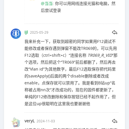
@当当
: 你可以用网线连接光猫和电脑，然
后尝试登录
ijl
2025-05-29
我来补充一下，获取到超密的同学如果用F12调试不
能修改或者保存遇到弹窗不能改TR069的，可以先用
F12选取（ctrl+shift+c）“连接名称
TR069_R_VID
”那
个选项，然后把这个“TR069”前后都删了，然后再去
改“Vlan id”为其他数字，最后F12选取保存把代码里
的saveApply()后面的两个disable删除或者改成
enable，点保存就可以禁用了。我是看到B站up“名
称被占用nn次”才改成功的，现在的固件都更新了，
单纯的F12修改删除和保存按钮已经不起作用了，但
是这位up很聪明在这里我也要谢谢他
veryL
2024-11-03