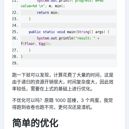
System
.
out
.
printf
(
"progress: m=%d 
value=%d \n"
,
 m
,
 min
);
return
 min
;
}
public
static
void
 main
(
String
[]
 args
)
{
System
.
out
.
println
(
"result: "
+
f
(
Floor
,
Egg
));
}
}
跑一下就可以发现，计算花费了大量的时间，这是
由于递归的资源开销很大，时间复杂度大，因此效
率较低，需要在上式的基础上进行优化。
不优化可以吗？原题 1000 层楼，3 个鸡蛋，我觉
得跑到收卷也跑不完，更何况还是渣机。
简单的优化