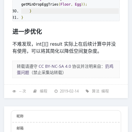
getMinDropEggTries
(
Floor
,
Egg
));
}
}
进一步优化
不难发现，int[][] result 实际上在后续计算中并没
有使用，可以将其简化以降低空间复杂度。
转载请遵守
CC BY-NC-SA 4.0
协议并注明来自：
扔鸡
蛋问题
（禁止采集站转载）
--
次
编程
2019-02-14
算法
编程
昵称
邮箱