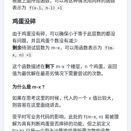
根据上面所设函数，可以将这种情况用同样的函数
表示为
f(x-1, n-1) +1
鸡蛋没碎
由于鸡蛋没有碎，可以确保小于等于此层数的都没
有问题，并且鸡蛋个数没有减少
剩余
待测试层数为 m-x，可以用函数表示为
f(m-
x, n) +1
这个函数描述在
剩下
m-x 个楼层，n 个鸡蛋，返回
值为最优解在最恶劣情况下需要尝试的次数。
为什么是 m-x ?
如果在思考这里的时候，代入的一个 x 值比较大，
则容易在这里面绕进去。
受平时写业务代码的影响，此处的 f(m-x, n) 易被理
解为具有判断鸡蛋是否摔碎的功能，但之前定义
f(a,b) 只是一个用于计算摔鸡蛋所需次数的函数，