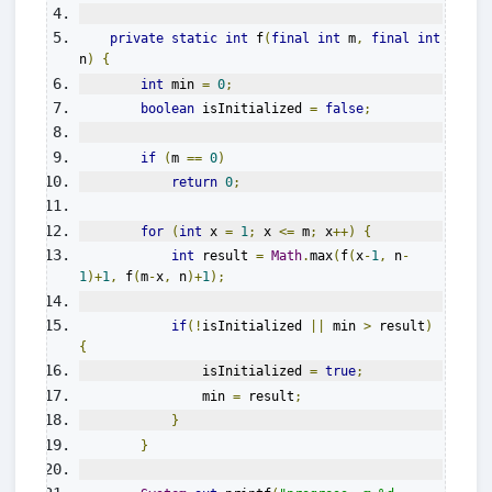
private
static
int
 f
(
final
int
 m
,
final
int
n
)
{
int
 min 
=
0
;
boolean
 isInitialized 
=
false
;
if
(
m 
==
0
)
return
0
;
for
(
int
 x 
=
1
;
 x 
<=
 m
;
 x
++)
{
int
 result 
=
Math
.
max
(
f
(
x
-
1
,
 n
-
1
)+
1
,
 f
(
m
-
x
,
 n
)+
1
);
if
(!
isInitialized 
||
 min 
>
 result
)
{
                isInitialized 
=
true
;
                min 
=
 result
;
}
}