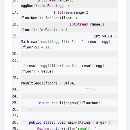
IntStream
.
range
(
2
,
eggNum
+
1
).
forEach
(
egg 
->
IntStream
.
range
(
2
,
floorNum
+
1
).
forEach
(
floor 
->
IntStream
.
range
(
1
,
floor
+
1
).
forEach
(
x 
->
{
int
 value 
=
Math
.
max
(
result
[
egg
-
1
][
x
-
1
]
+
1
,
 result
[
egg
]
[
floor
-
x
]
+
1
);
if
(
result
[
egg
][
floor
]
==
0
||
 result
[
egg
]
[
floor
]
>
 value
)
result
[
egg
][
floor
]
=
 value
;
})));
return
 result
[
eggNum
][
floorNum
];
}
public
static
void
 main
(
String
[]
 args
)
{
System
.
out
.
println
(
"result: "
+