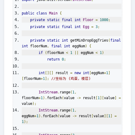
public
class
Main
{
private
static
final
int
Floor
=
1000
;
private
static
final
int
Egg
=
3
;
private
static
int
 getMinDropEggTries
(
final
int
 floorNum
,
final
int
 eggNum
)
{
if
(
floorNum 
<
1
||
 eggNum 
<
1
)
return
0
;
int
[][]
 result 
=
new
int
[
eggNum
+
1
]
[
floorNum
+
1
];
//坐标为 (鸡蛋，楼层)
IntStream
.
range
(
1
,
floorNum
+
1
).
forEach
(
value 
->
 result
[
1
][
value
]
=
value
);
IntStream
.
range
(
1
,
eggNum
+
1
).
forEach
(
value 
->
 result
[
value
][
1
]
=
1
);