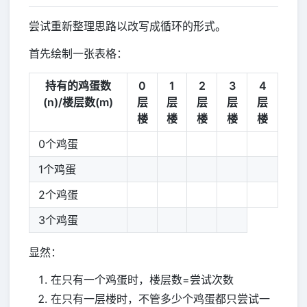
尝试重新整理思路以改写成循环的形式。
首先绘制一张表格：
持有的鸡蛋数
0
1
2
3
4
(n)/楼层数(m)
层
层
层
层
层
楼
楼
楼
楼
楼
0个鸡蛋
1个鸡蛋
2个鸡蛋
3个鸡蛋
显然：
在只有一个鸡蛋时，楼层数=尝试次数
在只有一层楼时，不管多少个鸡蛋都只尝试一